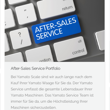
After-Sales Service Portfolio
Bei Yamato Scale sind wir auch lange nach dem
Kauf Ihrer Yamato Waage für Sie da. Der Yamato
Service umfasst die gesamte Lebensdauer Ihrer
Yamato Maschinen. Das Yamato Service Team ist
immer für Sie da, um die Höchstleistung Ihrer
Maschinen sicherzustellen.