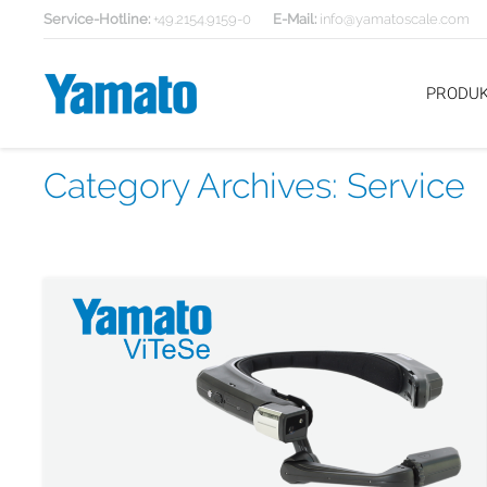
Service-Hotline:
+49.2154.9159-0
E-Mail:
info@yamatoscale.com
PRODU
Category Archives:
Service