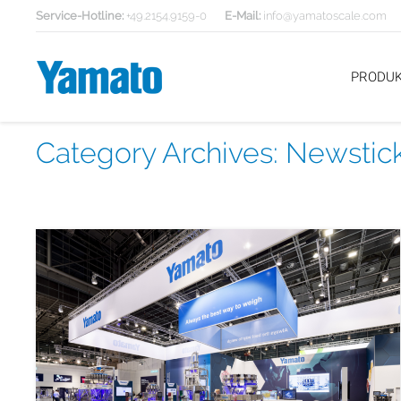
Service-Hotline:
+49.2154.9159-0
E-Mail:
info@yamatoscale.com
PRODU
Category Archives:
Newstic