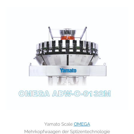
Yamato Scale
OMEGA
Mehrkopfwaagen der Sptizentechnologie