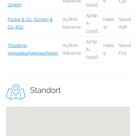
Advance
6
C31
GmbH
0314S
ADW-
Focke & Co. (GmbH &
ALPHA
Halle
Stand
A-
Co. KG)
Advance
11
A56
0314S
ADW-
Thürlings
ALPHA
Halle
Stand
A-
Verpackungsmaschinen
Advance
5
F23
0314S
Standort