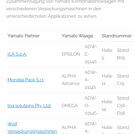
Zusammenfügung von Yamato Kombinationswaagen mit
verschiedenen Verpackungsmaschinen in den
unterschiedlichsten Applikationen zu sehen.
Yamato Partner
Yamato Waage
Standnummer
ADW-
Halle
Stand
ICA S.p.A.
EPSILON
E-
5
B05
0514S
ADW-
ALPHA
Halle
Stand
Mondial Pack S.r.l.
A-
Advance
11
C19
0114S
ADW-
Stand
Halle
tna solutions Pty. Ltd.
OMEGA
O-
C56-
14
0314S
D56
Wolf
ADW-
ALPHA
Halle
Stand
Verpackungsmaschinen
A-