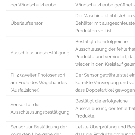
der Windschutzhaube
Windschutzhaube geöffnet w
Die Maschine bleibt stehen
Überlaufsensor
Behälter mit ausgeschleust
Produkten voll ist.
Bestätigt die erfolgreiche
Ausschleusung der fehlerha
Ausschleusungsbestätigung
Produkte und verhindert, da
wieder in den Kreislauf gela
PH2 (zweiter Photosensor)
Der Sensor gewährleistet ei
am Ende des Wägebandes
korrekte Verwiegung und ver
(Ausfallsicher)
dass Doppelartikel gewogen
Bestätigt die erfolgreiche
Sensor für die
Ausschleusung der fehlerha
Ausschleusungsbestätigung
Produkte.
Sensor zur Bestätigung der
Letzte Überprüfung und Bes
korrekten Übergabe der
dass die Produkte ordnung