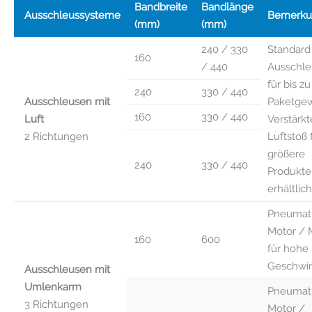
Bandbreite
Bandlänge
Ausschleussysteme
Bemerku
(mm)
(mm)
240 / 330
Standard
160
/ 440
Ausschle
für bis z
240
330 / 440
Ausschleusen mit
Paketgew
160
330 / 440
Luft
Verstärkt
2 Richtungen
Luftstoß 
größere
240
330 / 440
Produkte
erhältlich
Pneumati
Motor / 
160
600
für hohe
Geschwin
Ausschleusen mit
Umlenkarm
Pneumati
3 Richtungen
Motor /