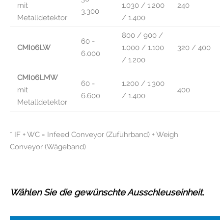
mit
1.030 / 1.200
240
3.300
Metalldetektor
/ 1.400
800 / 900 /
60 -
CMI06LW
1.000 / 1.100
320 / 400
6.000
/ 1.200
CMI06LMW
60 -
1.200 / 1.300
mit
400
6.600
/ 1.400
Metalldetektor
* IF + WC = Infeed Conveyor (Zuführband) + Weigh
Conveyor (Wägeband)
Wählen Sie die gewünschte Ausschleuseinheit.