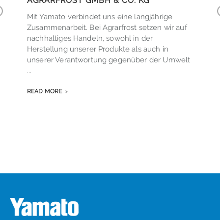
AGRARFROST GMBH & CO. KG
Mit Yamato verbindet uns eine langjährige
r
Zusammenarbeit. Bei Agrarfrost setzen wir auf
v
nachhaltiges Handeln, sowohl in der
.
o
Herstellung unserer Produkte als auch in
s
unserer Verantwortung gegenüber der Umwelt
...
READ MORE