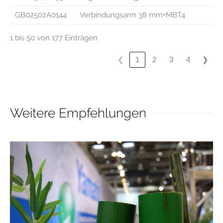
GB02502A0144
Verbindungsarm 38 mm+MBT4
1 bis 50 von 177 Einträgen
❮
❯
1
2
3
4
Weitere Empfehlungen