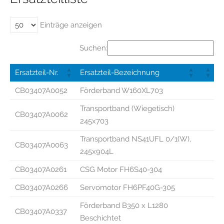
Einträge anzeigen
Suchen:
Ersatzteil-Nr.
Ersatzteil-Bezeichnung
CB03407A0052
Förderband W160XL703
Transportband (Wiegetisch)
CB03407A0062
245x703
Transportband NS41UFL 0/1(W),
CB03407A0063
245x904L
CB03407A0261
CSG Motor FH6S40-304
CB03407A0266
Servomotor FH6PF40G-305
Förderband B350 x L1280
CB03407A0337
Beschichtet