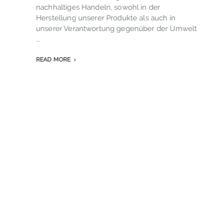
v
nachhaltiges Handeln, sowohl in der
.
o
Herstellung unserer Produkte als auch in
s
unserer Verantwortung gegenüber der Umwelt
...
READ MORE