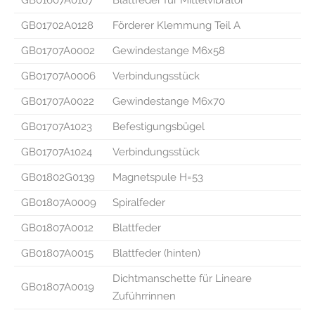
GB01702A0128
Förderer Klemmung Teil A
GB01707A0002
Gewindestange M6x58
GB01707A0006
Verbindungsstück
GB01707A0022
Gewindestange M6x70
GB01707A1023
Befestigungsbügel
GB01707A1024
Verbindungsstück
GB01802G0139
Magnetspule H=53
GB01807A0009
Spiralfeder
GB01807A0012
Blattfeder
GB01807A0015
Blattfeder (hinten)
Dichtmanschette für Lineare
GB01807A0019
Zuführrinnen