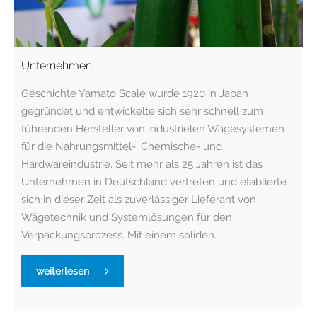
Unternehmen
Geschichte Yamato Scale wurde 1920 in Japan
gegründet und entwickelte sich sehr schnell zum
führenden Hersteller von industrielen Wägesystemen
für die Nahrungsmittel-, Chemische- und
Hardwareindustrie. Seit mehr als 25 Jahren ist das
Unternehmen in Deutschland vertreten und etablierte
sich in dieser Zeit als zuverlässiger Lieferant von
Wägetechnik und Systemlösungen für den
Verpackungsprozess. Mit einem soliden…
weiterlesen