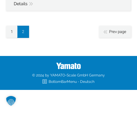
Details
1
2
Prev page
© 2024 by YAMATO-Scale GmbH Germany
BottomBarMenu - Deutsch